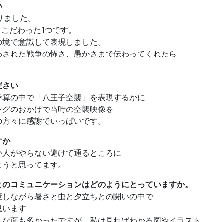
い
りました。
もこだわった1つです。
の境で意識して表現しました。
わされた戦争の怖さ、愚かさまで伝わってくれたら
ださい
予算の中で「八王子空襲」を表現するかに
ングのおかげで当時の空襲映像を
の方々に感謝でいっぱいです。
すか
か人がやらない避けて通るところに
ようと思ってます。
とのコミュニケーションはどのようにとっていますか。
策しながら暑さと虫と夕立ちとの闘いの中で
思います
りな面も多かったですが、私は見ればわかる図やイラスト