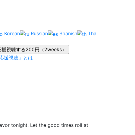
Korean
Russian
Spanish
Thai
応援視聴」とは
vor tonight! Let the good times roll at