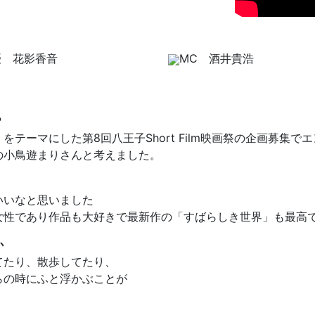
優 花影香音
MC 酒井貴浩
？
テーマにした第8回八王子Short Film映画祭の企画募集
の小鳥遊まりさんと考えました。
いいなと思いました
女性であり作品も大好きで最新作の「すばらしき世界」も最高
か
てたり、散歩してたり、
らの時にふと浮かぶことが