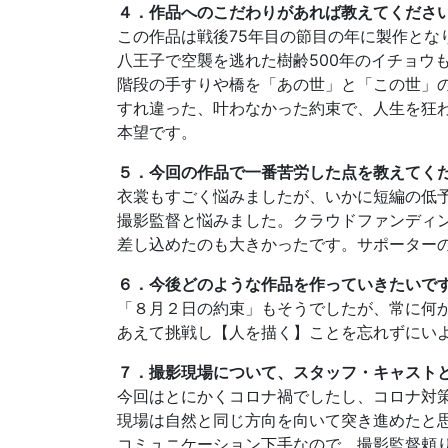
４．作品へのこだわりがあれば教えてくださ
この作品は戦後75年目の節目の年に製作とな
八王子で空襲を逃れた樹齢500年のイチョウ
階段の手すりや橋を「あの世」と「この世」
すれ違った、叶わなかった約束で、人生を狂
本望です。
５．今回の作品で一番苦労した点を教えてく
衣裳もすごく悩みましたが、いかに短編の低
撮影監督と悩みました。クラウドファンディ
差し込めたのも大きかったです。サポーター
６．今後どのような作品を作っていきたいで
「８月２日の約束」もそうでしたが、常に何
あえて挑戦し【人を描く】ことを忘れずにい
７．撮影現場について、スタッフ・キャスト
今回はとにかくコロナ禍でしたし、コロナ対
現場は自然と同じ方向を向いて突き進めたと
コミュニケーション下手なので、撮影監督頼