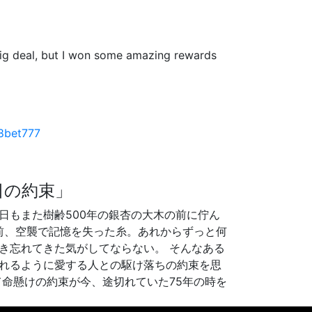
 big deal, but I won some amazing rewards
8bet777
日の約束」
日もまた樹齢500年の銀杏の大木の前に佇ん
年前、空襲で記憶を失った糸。あれからずっと何
き忘れてきた気がしてならない。 そんなある
れるように愛する人との駆け落ちの約束を思
て命懸けの約束が今、途切れていた75年の時を