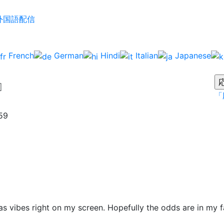
外国語配信
French
German
Hindi
Italian
Japanese
』
「
59
s vibes right on my screen. Hopefully the odds are in my fa