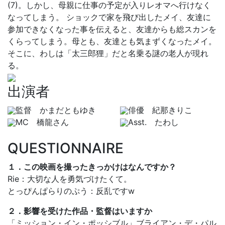
(7)。しかし、母親に仕事の予定が入りレオマへ行けなく
なってしまう。 ショックで家を飛び出したメイ、友達に
参加できなくなった事を伝えると、友達からも総スカンを
くらってしまう。母とも、友達とも気まずくなったメイ。
そこに、わしは「太三郎狸」だと名乗る謎の老人が現れ
る。
出演者
監督 かまだともゆき
俳優 紀那きりこ
MC 橋龍さん
Asst. たわし
QUESTIONNAIRE
１．この映画を撮ったきっかけはなんですか？
Rie：大切な人を勇気づけたくて。
とっぴんぱらりのぷう：反乱ですw
２．影響を受けた作品・監督はいますか
「ミッション・イン・ポッシブル」ブライアン・デ・パル