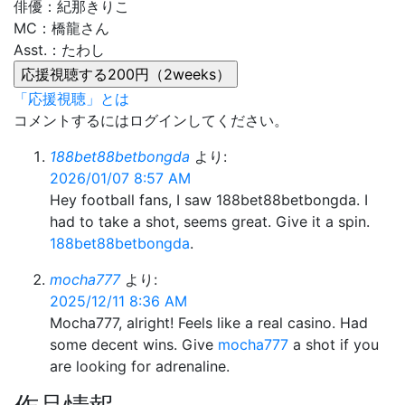
俳優：紀那きりこ
MC：橋龍さん
Asst.：たわし
「応援視聴」とは
コメントするにはログインしてください。
188bet88betbongda
より:
2026/01/07 8:57 AM
Hey football fans, I saw 188bet88betbongda. I
had to take a shot, seems great. Give it a spin.
188bet88betbongda
.
mocha777
より:
2025/12/11 8:36 AM
Mocha777, alright! Feels like a real casino. Had
some decent wins. Give
mocha777
a shot if you
are looking for adrenaline.