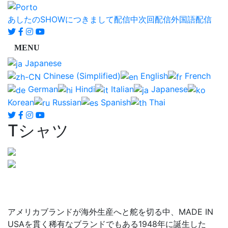
あしたのSHOWにつきまして
配信中
次回配信
外国語配信
Japanese
Chinese (Simplified)
English
French
German
Hindi
Italian
Japanese
Korean
Russian
Spanish
Thai
Tシャツ
アメリカブランドが海外生産へと舵を切る中、MADE IN
USAを貫く稀有なブランドでもある1948年に誕生した