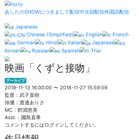
あしたのSHOWにつきまして
配信中
次回配信
外国語配信
Japanese
Chinese (Simplified)
English
French
German
Hindi
Italian
Japanese
Korean
Russian
Spanish
Thai
映画「くずと接吻」
アーカイブ
2018-11-13 16:00:00 〜 2018-11-27 15:59:59
監督：武子直樹
俳優：渡邊ありさ
MC：鰐淵恵美
Asst.：國島直希
コメントするにはログインしてください。
作品情報