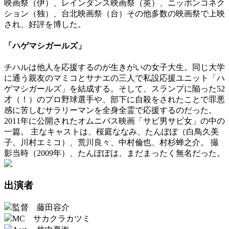
映画祭（伊）、レインダンス映画祭（英）、ニッポンコネク
ション（独）、台北映画祭（台）その他多数の映画祭で上映
され、好評を博した。
「ハゲマシガールズ」
チハルは他人を応援するのが生きがいの女子大生。同じ大学
に通う親友のマミコとサナエの三人で私設応援ユニット「ハ
ゲマシガールズ」を結成する。そして、スランプに陥った52
才（！）のプロ野球選手や、部下に自殺をされたことで罪悪
感に苦しむサラリーマンを全身全霊で応援するのだった。
2011年に公開されたオムニバス映画「サビ男サビ女」の中の
一篇。 主なキャストは、桜庭ななみ、たんぽぽ（白鳥久美
子、川村エミコ）、荒川良々、中村倫也、村杉蝉之介。 撮
影当時（2009年）、たんぽぽは、まだまったく無名だった。
出演者
監督 藤田容介
MC サカクラカツミ