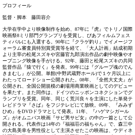
プロフィール
監督・脚本 藤田容介
大学在学中より映像制作を始め、87年に『虎』でトリノ国際
映画祭8ミリ部門グランプリを受賞し、ぴあフィルムフェス
ティバルにも入選する。90年に『クラゲ釣り』でイメージフ
ォーラム審査員特別賞受賞等を経て、「大人計画」結成初期
より主宰の松尾スズキや宮藤官九郎演出作品の劇中映像やオ
ープニング映像を手がける。92年、藤田と松尾スズキの共同
監督作品『猿で行く』を発表。99年には『グループ魂のでん
きまむし』が公開。単館(中野武蔵野ホール)で１ケ月以上に
わたってロードショー公開された。08年、『全然大丈夫』が
公開され、全国公開規模の劇場用商業映画としてのデビュー
を果たす。また同作は、ドイツのニッポンコネクションでグ
ランプリを受賞。同年、同じく荒川良々を主演にした単発テ
レビドラマ『さば』をフジテレビにて放映。09年、『みみず
ひめ』をDVDドラマとして発表。11年、『ハゲマシガール
ズ』がオムニバス映画『サビ男サビ女』の中の一篇として公
開される。代表作は14年の『福福荘の福ちゃん』で、森三中
の大島美幸を男性役として主演させたこの映画は、ウディネ