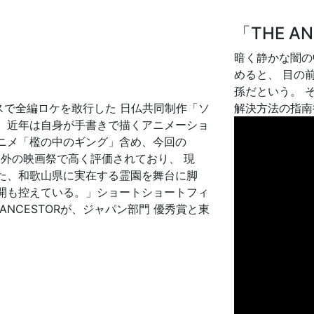
「THE A
暗く静かな闇の
めると、 目の
孫だという。 そ
ンスで全編ロケを敢行した 日仏共同制作「ソ
解決方法の指南
 近年は自身が手書きで描くアニメーショ
メ「檻の中のギング」含め、今回の
国内外の映画祭で高く評価されており、 現
また、和歌山県に実在する霊園を舞台に脚
開も控えている。」ショートショートフィ
ANCESTORが、ジャパン部門 優秀賞と東