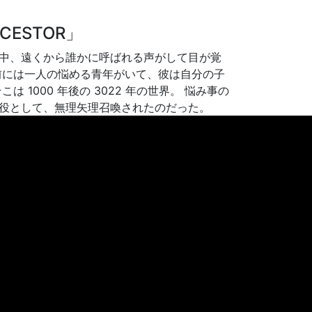
NCESTOR」
中、遠くから誰かに呼ばれる声がして目が覚
前には一人の悩める青年がいて、彼は自分の子
こは 1000 年後の 3022 年の世界。 悩み事の
役として、無理矢理召喚されたのだった。