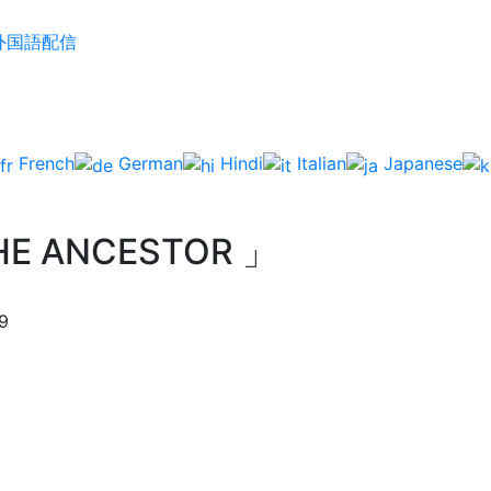
外国語配信
French
German
Hindi
Italian
Japanese
E ANCESTOR 」
9